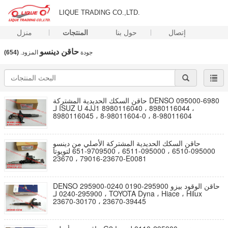
LIQUE TRADING CO.,LTD.
إتصال
حول بنا
المنتجات
منزل
حاقن دينسو
جودة
المزود.
(654)
حاقن السكك الحديدية المشتركة DENSO 095000-6980
لـ ISUZ U 4JJ1 8980116040 ، 8980116044 ،
8980116045 ، 8-98011604-0 ، 8-98011604
حاقن السكك الحديدية المشتركة الأصلي من دينسو
095000-6510 ، 095000-6511 ، 9709500-651 لتويوتا
23670-79016 ، 23670-E0081
DENSO 295900-0240 حاقن الوقود بيزو 295900-0190
، 295900-0240 لـ TOYOTA Dyna ، Hiace ، Hilux
23670-30170 ، 23670-39445