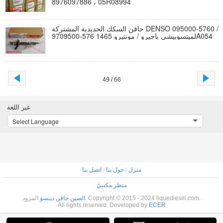
8976097886 ، 05R08994
حاقن السكك الحديدية المشتركة DENSO 095000-5760 /
9709500-576 لميتسوبيشي باجيرو / مونتيرو 1465A054
49 / 66
غير اللغة
Select Language
منزل
|
حول بنا
|
اتصل بنا
منظر مكتبيّ
المزود. Copyright © 2015 - 2024 liquediesel.com.
الصين حاقن دينسو
All rights reserved. Developed by
ECER