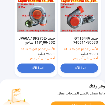
جديد GT1544V
جديد JP60A / DF2702-
740611-5003S
118100-502 شاحن
740611 782403-
توربيني أصلي Tyen
الأسعار:
Please contact us to get price.
الأسعار:
Please contact us to get price.
5001S 28201-2A400
لمحرك YC4110ZQ /
1 قطعة
MOQ:
1 قطعة
MOQ:
شاحن توربيني لهيونداي
YC4108ZLQ 120HP
جيتز ماتريكس كيا سيراتو
أحصل على آخر سعر
أحصل على آخر سعر
ريو 1.6L D4FB
ﺎﺘﺼﻟ ﺍﻶﻧ
ﺎﺘﺼﻟ ﺍﻶﻧ
وفر وقتك
دعنا نتصل بأفضل المنتجات معك.