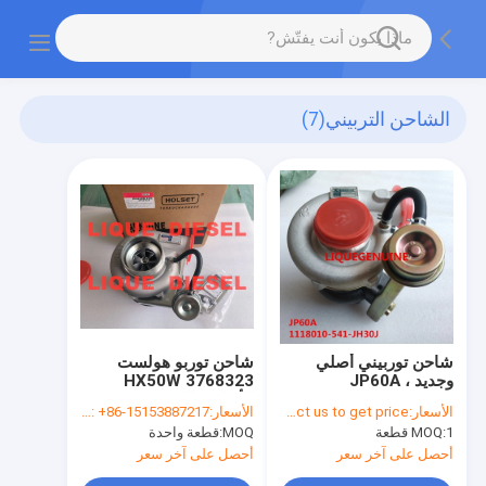
الشاحن التربيني
(7)
شاحن توربيني أصلي
شاحن توربو هولست
وجديد JP60A ،
HX50W 3768323
1118010-541-JH30J ،
الأصلي والجديد
الأسعار:
Please contact us to get price.
الأسعار:
WhatsApp/WeChat: +86-15153887217
1118010541JH30J
1 قطعة
MOQ:
MOQ:
قطعة واحدة
أحصل على آخر سعر
أحصل على آخر سعر