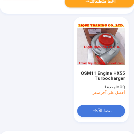
أعط متطلباتك
QSM11 Engine HX55
Turbocharger
4024967 ، رقم التبادل
MOQ:
وحدة 1
3590045 للكمون
أحصل على آخر سعر
ﺎﺘﺼﻟ ﺍﻶﻧ