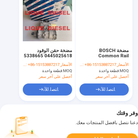
مضخة BOSCH
مضخة حقن الوقود
0445025618 5338665
Common Rail
0445020531 0 445
مضخة حقن السكك
الأسعار:
WhatsApp/WeChat: +86-15153887217
الأسعار:
WhatsApp/WeChat: +86-15153887217
020 531 445020531
الحديدية المشتركة 0 445
MOQ:
قطعة واحدة
MOQ:
قطعة واحدة
ME230534
025 618 لمحرك
QSL9.3 QSL93
CR/CP4N1/L50/20
أحصل على آخر سعر
أحصل على آخر سعر
ﺎﺘﺼﻟ ﺍﻶﻧ
ﺎﺘﺼﻟ ﺍﻶﻧ
وفر وقتك
دعنا نتصل بأفضل المنتجات معك.