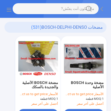
مضخات BOSCH-DELPHI-DENSO
(531)
مضخة وحدة BOSCH
مضخة BOSCH الأصلية
الأصلية
والجديدة بالسكك
0414491109/0414491110
الحديدية المشتركة
الأسعار:
Please contact us to get price.
الأسعار:
Please contact us to get price.
تناسب Deutz / KHD
0445010159 لـ
1 قطعة
MOQ:
1 قطعة
MOQ:
Greatwall
02112405 / KHD
2112405 /
أحصل على آخر سعر
أحصل على آخر سعر
PFM1P100S1009