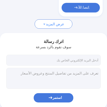
ﺎﺘﺼﻟ ﺍﻶﻧ
عرض المزيد
اترك رسالة
سوف نقوم بالرد بسرعة
استمر