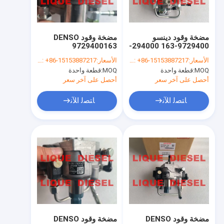
Factory Tour
Quality Control
مضخة وقود دينسو
مضخة وقود DENSO
9729400163
9729400-163 294000-
Contact Us
2940001630
1630 294000-1631
الأسعار:
WhatsApp/WeChat: +86-15153887217
الأسعار:
WhatsApp/WeChat: +86-15153887217
2940001631
294000-1632
MOQ:
قطعة واحدة
MOQ:
قطعة واحدة
2940001632 5318651
5318651
Request A Quote
294000-163
أحصل على آخر سعر
أحصل على آخر سعر
ﺎﺘﺼﻟ ﺍﻶﻧ
ﺎﺘﺼﻟ ﺍﻶﻧ
حاقن بوش
حاقن دلفي
حاقن دينسو
حاقن آخر
صمامات السكك الحديدية المشتركة
مضخة وقود DENSO
مضخة وقود DENSO