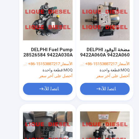
مضخة الوقود DELPHI
DELPHI Fuel Pump
28526584 9422A030A
9422A060A 9422A060
A6710700101 A671
33100-4A700
الأسعار:
WhatsApp/WeChat: +86-15153887217
الأسعار:
WhatsApp/WeChat: +86-15153887217
070 01 01
331004A700 33100
MOQ:
قطعة واحدة
MOQ:
قطعة واحدة
4A700 لـ Hyundai و
6710700101 for
SSANGYONG D20DTF
KIA
أحصل على آخر سعر
أحصل على آخر سعر
ﺎﺘﺼﻟ ﺍﻶﻧ
ﺎﺘﺼﻟ ﺍﻶﻧ
Home
Products
About Us