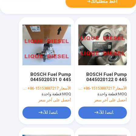
أعط متطلباتك
BOSCH Fuel Pump
BOSCH Fuel Pump
0445020531 0 445
0445020122 0 445
020 531 445020531
020 122 445020122
الأسعار:
WhatsApp/WeChat: +86-15153887217
الأسعار:
WhatsApp/WeChat: +86-15153887217
ME230534
for Cummins
MOQ:
قطعة واحدة
MOQ:
قطعة واحدة
CR/CP4N1/L50/20
5256607
CR/CP3S3/L110/30-
أحصل على آخر سعر
أحصل على آخر سعر
789S
ﺎﺘﺼﻟ ﺍﻶﻧ
ﺎﺘﺼﻟ ﺍﻶﻧ