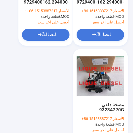
9729400162 294000-
9729400-162 294000-
مجسات السكك الحديدية المشتركة
1620 8-98178304-0
1623 8-98178304-3
الأسعار:
WhatsApp/WeChat: +86-15153887217
الأسعار:
WhatsApp/WeChat: +86-15153887217
294000-1621 8-
2940001623
MOQ:
قطعة واحدة
مجموعات إصلاح
MOQ:
قطعة واحدة
98178304-1 294000-
8981783043
1622 8-98178304-2
98178304
أحصل على آخر سعر
أحصل على آخر سعر
فوهات BOSCH-DELPHI-DENSO
ﺎﺘﺼﻟ ﺍﻶﻧ
ﺎﺘﺼﻟ ﺍﻶﻧ
فوهات أخرى
مضخات BOSCH-DELPHI-DENSO
مضخات أخرى
وحدة ضخ
الشاحن التربيني
مضخة دلفي
قطع كاتربيلر
9323A270G
9323A272G 320-
الأسعار:
WhatsApp/WeChat: +86-15153887217
06930 9323A270
أجزاء أخرى
MOQ:
قطعة واحدة
9323A271G
320/06930 32006930
أحصل على آخر سعر