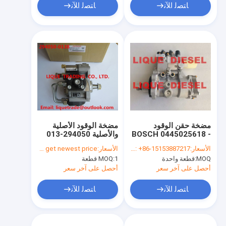
ﺎﺘﺼﻟ ﺍﻶﻧ
ﺎﺘﺼﻟ ﺍﻶﻧ
مضخة حقن الوقود
مضخة الوقود الأصلية
BOSCH 0445025618 -
والأصلية 294050-013
81W 5338665 مضخة
#، 294050-
الأسعار:
WhatsApp/WeChat: +86-15153887217
الأسعار:
Please contact us to get newest price.
حقن السكك الحديدية
0131،294050-
MOQ:
قطعة واحدة
1 قطعة
MOQ:
المشتركة 0 445 025
0137،294050-
618 لمحرك QSL9.3
0138،294050-
أحصل على آخر سعر
أحصل على آخر سعر
0139،22100-E002 #،
QSL93
22100-E0021،221
ﺎﺘﺼﻟ ﺍﻶﻧ
ﺎﺘﺼﻟ ﺍﻶﻧ