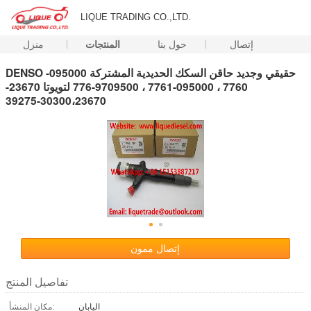
LIQUE TRADING CO.,LTD.
إتصال
حول بنا
المنتجات
منزل
DENSO حقيقي وجديد حاقن السكك الحديدية المشتركة 095000-
7760 ، 095000-7761 ، 9709500-776 لتويوتا 23670-
30300،23670-39275
إتصال ممون
تفاصيل المنتج
اليابان
مكان المنشأ: