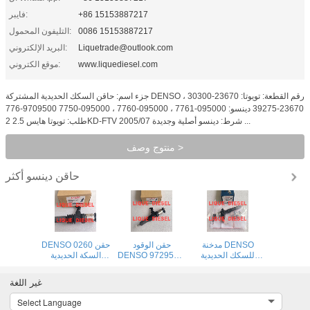
+86 15153887217
فايبر:
0086 15153887217
التليفون المحمول:
Liquetrade@outlook.com
البريد الإلكتروني:
www.liquediesel.com
موقع الكتروني:
جزء اسم: حاقن السكك الحديدية المشتركة DENSO رقم القطعة: تويوتا: 23670-30300 ،
23670-39275 دينسو: 095000-7761 ، 095000-7760 ، 095000-7750 9709500-776
طلب: تويوتا هايس 2.5 2KD-FTV 2005/07 شرط: دينسو أصلية وجديدة ...
منتوج وصف >
حاقن دينسو
أكثر
مدخنة DENSO
حقن الوقود
DENSO 0260 حقن
للسكك الحديدية
DENSO 9729505-
السكة الحديدية
المشتركة 260100-
026 295050-0260
المشتركة
9729505-026
ME306476
4040 095000-
غير اللغة
295050-0260
9729505026
8290 23670-
ME306476
2950500260
0L050 095000-
Select Language
9729505026
7780 095000-