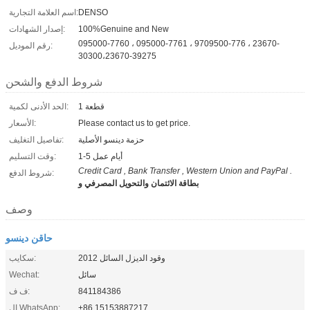
DENSO
اسم العلامة التجارية:
100%Genuine and New
إصدار الشهادات:
095000-7760 ، 095000-7761 ، 9709500-776 ، 23670-
رقم الموديل:
30300،23670-39275
شروط الدفع والشحن
1 قطعة
الحد الأدنى لكمية:
Please contact us to get price.
الأسعار:
حزمة دينسو الأصلية
تفاصيل التغليف:
1-5 أيام عمل
وقت التسليم:
Credit Card , Bank Transfer , Western Union and PayPal .
شروط الدفع:
بطاقة الائتمان والتحويل المصرفي و
وصف
حاقن دينسو
وقود الديزل السائل 2012
سكايب:
سائل
Wechat:
841184386
ف ف:
+86 15153887217
ال WhatsApp: