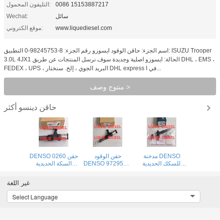
0086 15153887217
التليفون المحمول:
سائل
Wechat:
www.liquediesel.com
موقع الكتروني:
اسم الجزء: حاقن الوقود ايسوزو رقم الجزء: 8-98245753-0 التطبيق: ISUZU Trooper
3.0L 4JX1 الحالة: ايسوزو اصلية وجديدة سوف نرسل المنتجات عن طريق DHL ، EMS ،
FEDEX ، UPS ، البريد الجوي ، إلخ. سنختار DHL express في ا...
منتوج وصف >
حاقن دينسو
أكثر
مدخنة DENSO
حقن الوقود
DENSO 0260 حقن
للسكك الحديدية
DENSO 9729505-
السكة الحديدية
المشتركة 260100-
026 295050-0260
المشتركة
9729505-026
ME306476
4040 095000-
غير اللغة
295050-0260
9729505026
8290 23670-
ME306476
2950500260
0L050 095000-
Select Language
9729505026
7780 095000-
2950500260
7781