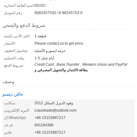
ISUZU
اسم العلامة التجارية:
8982457530 / 8-98245753-0
رقم الموديل:
شروط الدفع والشحن
1 قطعة
الحد الأدنى لكمية:
Please contact us to get price.
الأسعار:
حزمة ايسوزو الأصلية
تفاصيل التغليف:
1-5 أيام عمل
وقت التسليم:
Credit Card , Bank Transfer , Western Union and PayPal .
شروط الدفع:
بطاقة الائتمان والتحويل المصرفي و
وصف
حاقن دينسو
وقود الديزل السائل 2012
سكايب:
Liquetrade@outlook.com
البريد الإلكتروني:
+86 15153887217
ال WhatsApp:
841184386
ف ف:
+86 15153887217
فايبر: