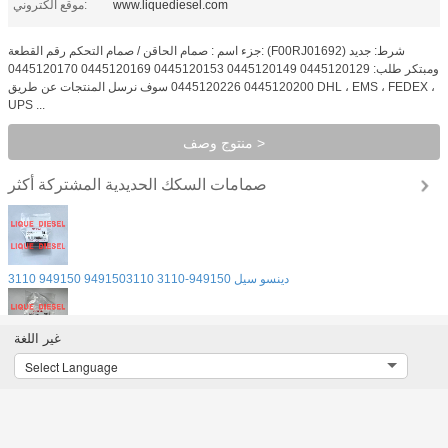
www.liquediesel.com
موقع الكتروني:
جزء اسم : صمام الحاقن / صمام التحكم رقم القطعة: (F00RJ01692) شرط: جديد
ومبتكر طلب: 0445120129 0445120149 0445120153 0445120169 0445120170
0445120200 0445120226 سوف نرسل المنتجات عن طريق DHL ، EMS ، FEDEX ،
UPS ...
منتوج وصف >
صمامات السكك الحديدية المشتركة
أكثر
دينسو سيل 949150-3110 9491503110 949150 3110
غير اللغة
دينسو بلات 094244-0040 094244 0040 0942440040
Select Language
دينسو بلات 094241-0040 094241 0040 0942410040