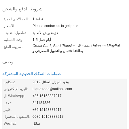
شروط الدفع والشحن
1 قطعة
الحد الأدنى لكمية:
Please contact us to get price.
الأسعار:
حزمة بوش الأصلية
تفاصيل التغليف:
1-5 أيام عمل
وقت التسليم:
Credit Card , Bank Transfer , Western Union and PayPal .
شروط الدفع:
بطاقة الائتمان والتحويل المصرفي و
وصف
صمامات السكك الحديدية المشتركة
وقود الديزل السائل 2012
سكايب:
Liquetrade@outlook.com
البريد الإلكتروني:
+86 15153887217
ال WhatsApp:
841184386
ف ف:
+86 15153887217
فايبر:
0086 15153887217
التليفون المحمول:
سائل
Wechat: