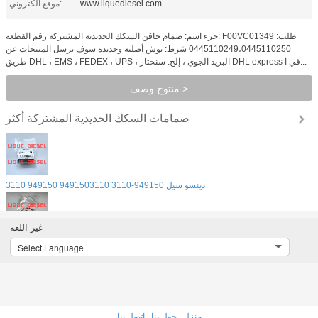
www.liquediesel.com
موقع الكتروني:
جزء اسم: صمام حاقن السكك الحديدية المشتركة رقم القطعة: F00VC01349 طلب:
0445110249،0445110250 شرط: بوش أصلية وجديدة سوف نرسل المنتجات عن
طريق DHL ، EMS ، FEDEX ، UPS ، البريد الجوي ، إلخ. سنختار DHL express في ا...
منتوج وصف >
صمامات السكك الحديدية المشتركة
أكثر
دينسو سيل 949150-3110 9491503110 949150 3110
غير اللغة
دينسو بلات 094244-0040 094244 0040 0942440040
Select Language
دينسو بلات 094241-0040 094241 0040 0942410040
منزل
|
حول بنا
|
اتصل بنا