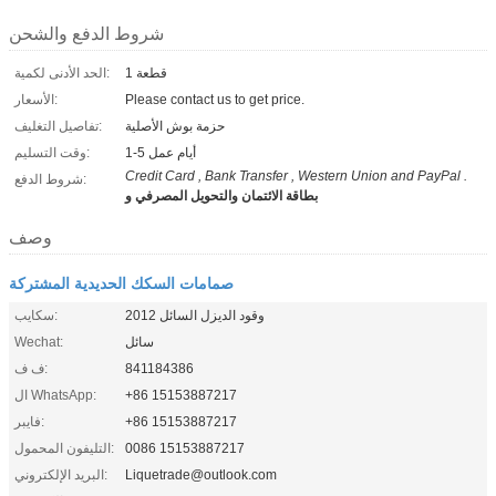
شروط الدفع والشحن
1 قطعة
الحد الأدنى لكمية:
Please contact us to get price.
الأسعار:
حزمة بوش الأصلية
تفاصيل التغليف:
1-5 أيام عمل
وقت التسليم:
Credit Card , Bank Transfer , Western Union and PayPal .
شروط الدفع:
بطاقة الائتمان والتحويل المصرفي و
وصف
صمامات السكك الحديدية المشتركة
وقود الديزل السائل 2012
سكايب:
سائل
Wechat:
841184386
ف ف:
+86 15153887217
ال WhatsApp:
+86 15153887217
فايبر:
0086 15153887217
التليفون المحمول:
Liquetrade@outlook.com
البريد الإلكتروني: