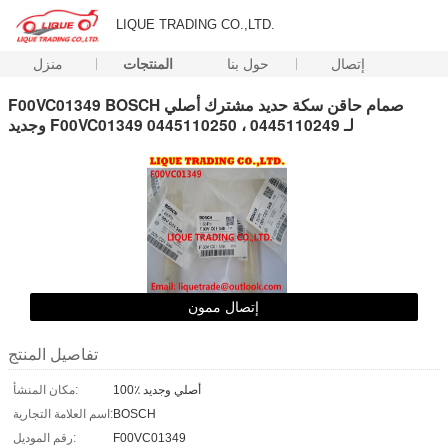
LIQUE TRADING CO.,LTD.
إتصال
حول بنا
المنتجات
منزل
F00VC01349 BOSCH صمام حاقن سكة حديد مشترك أصلي
وجديد F00VC01349 لـ 0445110249 ، 0445110250
إتصال ممون
تفاصيل المنتج
100٪ أصلي وجديد
مكان المنشأ:
BOSCH
اسم العلامة التجارية:
F00VC01349
رقم الموديل: