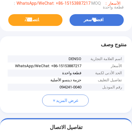
الأسعار：WhatsApp/WeChat: +86-15153887217
MOQ：
قطعة واحدة
افضل سعر
ﺎﺘﺼﻟ ﺍﻶﻧ
منتوج وصف
اسم العلامة التجارية
DENSO
الأسعار
WhatsApp/WeChat: +86-15153887217
الحد الأدنى لكمية
قطعة واحدة
تفاصيل التغليف
حزمة دينسو الأصلية
رقم الموديل
094241-0040
عرض المزيد
تفاصيل الاتصال