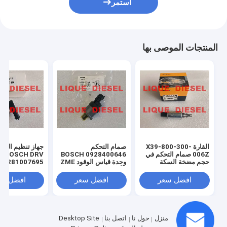
استمر
المنتجات الموصى بها
القارة X39-800-300-
صمام التحكم
جهاز تنظيم الض
006Z صمام التحكم في
0928400646 BOSCH
BOSCH DRV
حجم مضخة السكة
وحدة قياس الوقود ZME
الحديدية المشتركة
الأصلية 0 928 400 646
281 007 695
DRV-
928400646
X39800300006Z
افضل سعر
افضل سعر
افضل سع
USK/30S
منزل
حول نا
اتصل بنا
Desktop Site