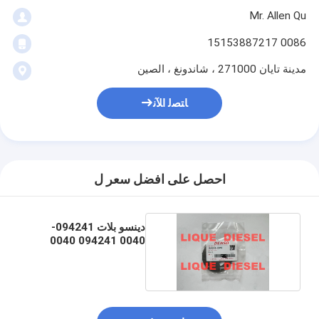
Mr. Allen Qu
0086 15153887217
مدينة تايان 271000 ، شاندونغ ، الصين
ﺎﺘﺼﻟ ﺍﻶﻧ
احصل على افضل سعر ل
دينسو بلات 094241-
0040 094241 0040
0942410040