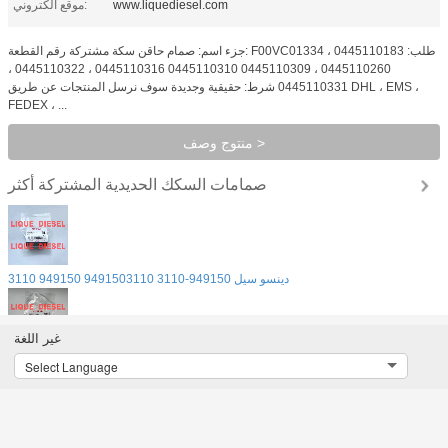
www.liquediesel.com
موقع الكتروني:
جزء اسم: صمام حاقن سكة مشتركة رقم القطعة: F00VC01334 طلب: 0445110183 ،
0445110260 ، 0445110309 0445110310 0445110316 ، 0445110322 ،
0445110331 شرط: حقيقية وجديدة سوف نرسل المنتجات عن طريق DHL ، EMS ،
FEDEX ، ...
منتوج وصف >
صمامات السكك الحديدية المشتركة
أكثر
دينسو سيل 949150-3110 9491503110 949150 3110
غير اللغة
دينسو بلات 094244-0040 094244 0040 0942440040
Select Language
دينسو بلات 094241-0040 094241 0040 0942410040