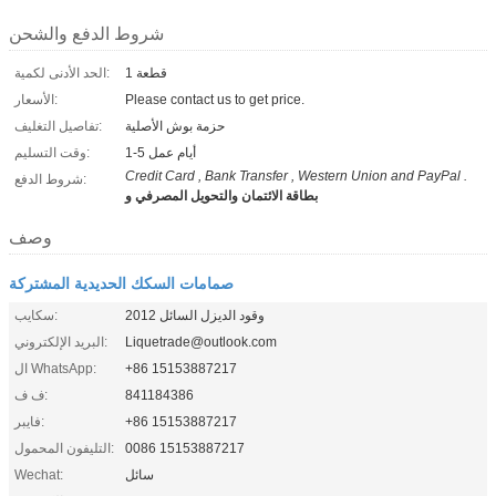
شروط الدفع والشحن
1 قطعة
الحد الأدنى لكمية:
Please contact us to get price.
الأسعار:
حزمة بوش الأصلية
تفاصيل التغليف:
1-5 أيام عمل
وقت التسليم:
Credit Card , Bank Transfer , Western Union and PayPal .
شروط الدفع:
بطاقة الائتمان والتحويل المصرفي و
وصف
صمامات السكك الحديدية المشتركة
وقود الديزل السائل 2012
سكايب:
Liquetrade@outlook.com
البريد الإلكتروني:
+86 15153887217
ال WhatsApp:
841184386
ف ف:
+86 15153887217
فايبر:
0086 15153887217
التليفون المحمول:
سائل
Wechat: