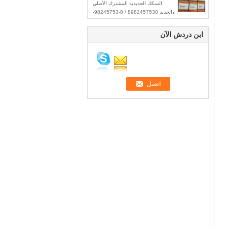
السكك الحديدية المشترك الأصلي
والجديد 8982457530 / 8-98245753-
0 لـ ISUZU Trooper 4JX1 3.0L
ابن دردش الآن