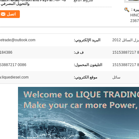
شروط الدفع:
Union and PayPal .</i> <b>بطاقة الائت
والتحويل المصرفي 
رة :
اتصل
09-6611 لـ HINO J08E
2367
ل السائل 2012
البريد الإلكتروني:
uetrade@outlook.com
ف ف:
184386
التليفون المحمول:
0086 15153887217
سائل
موقع الكتروني:
.liquediesel.com