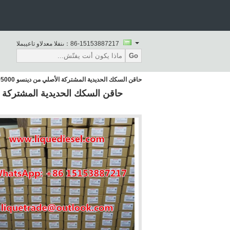
86-15153887217
المبيعات والدعم الفنى：
Go
حاقن السكك الحديدية المشتركة الأصلي من دينسو 095000-6610 ، 095000-6611 لـ HINO J08E 23670-E0020 ، 23670-E0021