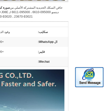
حاقن السكك الحديدية المشتركة الأصلي من
صورة كبي
دينسو 095000-6610 ، 5000
0-E0020 ، 23670-E0021
سكايب:
وقود الديز
ال WhatsApp:
+86 15153887217
فايبر:
+86 15153887217
Wechat: