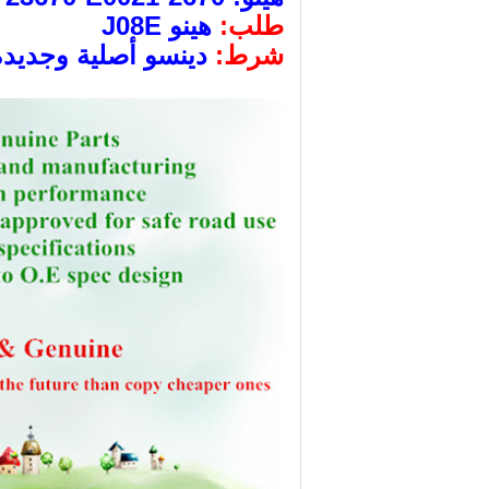
طلب:
هينو J08E
شرط:
دينسو أصلية وجديدة