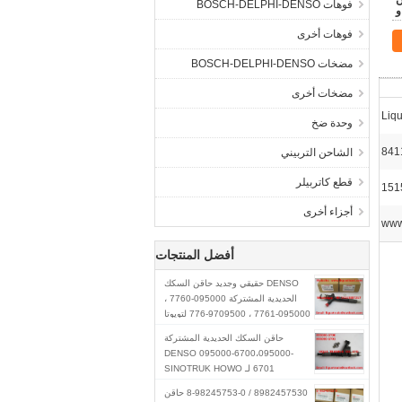
مان
فوهات BOSCH-DELPHI-DENSO
و
فوهات أخرى
مضخات BOSCH-DELPHI-DENSO
مضخات أخرى
Liq
وحدة ضخ
841
الشاحن التربيني
قطع كاتربيلر
أجزاء أخرى
www
أفضل المنتجات
DENSO حقيقي وجديد حاقن السكك
الحديدية المشتركة 095000-7760 ،
095000-7761 ، 9709500-776 لتويوتا
23670-30300،23670-39275
حاقن السكك الحديدية المشتركة
DENSO 095000-6700،095000-
6701 لـ SINOTRUK HOWO
R61540080017A / 150100106800
8982457530 / 8-98245753-0 حاقن