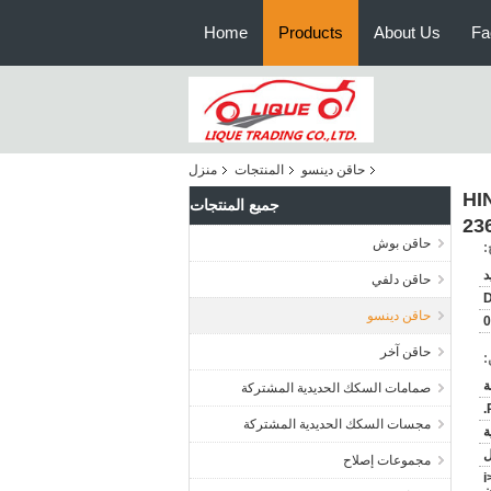
Home
Products
About Us
Fa
حاقن دينسو
المنتجات
منزل
09500-6611 لـ HINO J08E
جميع المنتجات
23
حاقن بوش
:
حاقن دلفي
حاقن دينسو
حاقن آخر
:
صمامات السكك الحديدية المشتركة
مجسات السكك الحديدية المشتركة
ة
مجموعات إصلاح
<