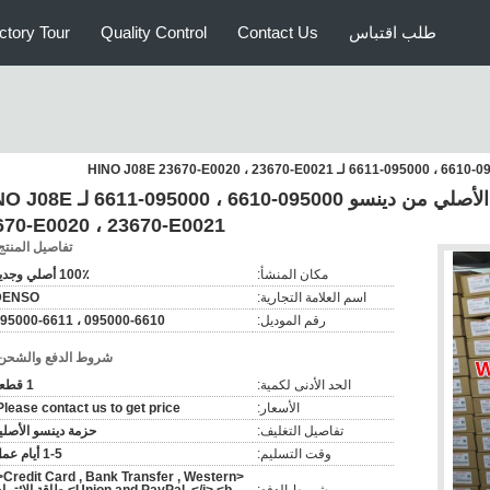
طلب اقتباس
Contact Us
Quality Control
ctory Tour
حاقن السكك الحديدية المشتركة الأصلي من دينسو 095000-6610 ، 0
670-E0020 ، 23670-E0021
تفاصيل المنتج
مكان المنشأ:
100٪ أصلي وجديد
اسم العلامة التجارية:
DENSO
رقم الموديل:
095000-6610 ، 095000-6611
شروط الدفع والشحن
الحد الأدنى لكمية:
1 قطعة
الأسعار:
Please contact us to get price.
تفاصيل التغليف:
حزمة دينسو الأصلي
وقت التسليم:
1-5 أيام عمل
i>Credit Card , Bank Transfer , Western