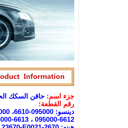
جزء اسم:
حاقن السكك الحد
رقم القطعة:
دينسو: 095000-6610، 095000-6611
095000-6612 ، 095000-6613
هينو: 2670-E0020 ، 23670-E0021