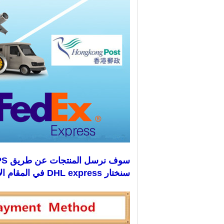
سوف نرسل المنتجات عن طريق DHL ، EMS ، FEDEX ، UPS ، البريد الجوي ، إلخ.
سنختار DHL express في المقام الأول ، لأنها أسرع وأكثر أمانًا.