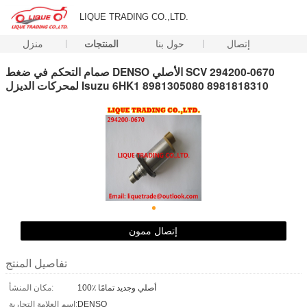
LIQUE TRADING CO.,LTD.
إتصال
حول بنا
المنتجات
منزل
صمام التحكم في ضغط DENSO الأصلي SCV 294200-0670
لمحركات الديزل Isuzu 6HK1 8981305080 8981818310
إتصال ممون
تفاصيل المنتج
100٪ أصلي وجديد تمامًا
مكان المنشأ:
DENSO
اسم العلامة التجارية: