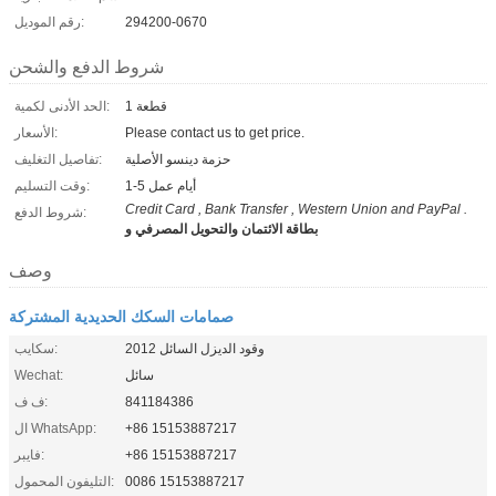
294200-0670
رقم الموديل:
شروط الدفع والشحن
1 قطعة
الحد الأدنى لكمية:
Please contact us to get price.
الأسعار:
حزمة دينسو الأصلية
تفاصيل التغليف:
1-5 أيام عمل
وقت التسليم:
Credit Card , Bank Transfer , Western Union and PayPal .
شروط الدفع:
بطاقة الائتمان والتحويل المصرفي و
وصف
صمامات السكك الحديدية المشتركة
وقود الديزل السائل 2012
سكايب:
سائل
Wechat:
841184386
ف ف:
+86 15153887217
ال WhatsApp:
+86 15153887217
فايبر:
0086 15153887217
التليفون المحمول: