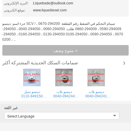
Liquetrade@outlook.com
البريد الإلكتروني:
www.liquediesel.com
موقع الكتروني:
جزء اسم: دينسو SCV / صمام التحكم في الضغط رقم القطعة: 294200-0670 ،
294009-0590 ، 294009-0860 طلب: 294050-0060 ، 294050-0040 ، 294050-
0070 ، 294050-0090 ، 294050-0100 294050-0130 ، 294050-0160 ، 294050-
0200 ، ...
منتوج وصف >
صمامات السكك الحديدية المشتركة
أكثر
دينسو بلات
دينسو بلات
دينسو سيل
949150-3110
094244-0040
094241-0040
9491503110
094244 0040
094241 0040
949150 3110
0942440040
0942410040
غير اللغة
Select Language