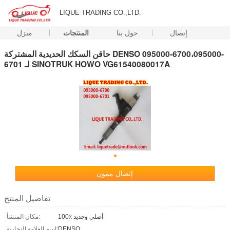
LIQUE TRADING CO.,LTD.
إتصال
حول بنا
المنتجات
منزل
حاقن السكك الحديدية المشتركة DENSO 095000-6700،095000-
6701 لـ SINOTRUK HOWO VG61540080017A
إتصال ممون
تفاصيل المنتج
100٪ أصلي وجديد
مكان المنشأ:
DENSO
اسم العلامة التجارية: