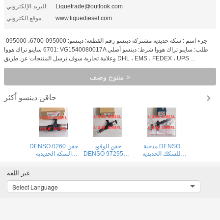
Liquetrade@outlook.com
البريد الإلكتروني:
www.liquediesel.com
موقع الكتروني:
جزء اسم : سكة حديدية مشتركة دينسو رقم القطعة: دينسو: 095000-6700، 095000-
6701 ساينو تراك هووا: VG1540080017A طلب: ساينو تراك هووا شرط: دينسو أصلي
وعلامة تجارية سوف نرسل المنتجات عن طريق DHL ، EMS ، FEDEX ، UPS ...
منتوج وصف >
حاقن دينسو
أكثر
مدخنة DENSO
حقن الوقود
DENSO 0260 حقن
للسكك الحديدية
DENSO 9729505-
السكة الحديدية
المشتركة 260100-
026 295050-0260
المشتركة
9729505-026
ME306476
4040 095000-
غير اللغة
295050-0260
9729505026
8290 23670-
ME306476
2950500260
0L050 095000-
Select Language
9729505026
7780 095000-
2950500260
7781