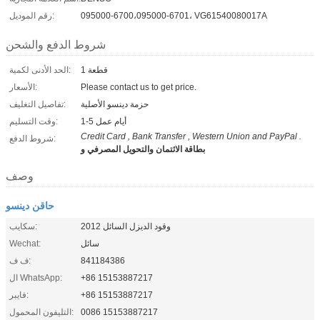
095000-6700،095000-6701، VG61540080017A
رقم الموديل:
شروط الدفع والشحن
1 قطعة
الحد الأدنى لكمية:
Please contact us to get price.
الأسعار:
حزمة دينسو الأصلية
تفاصيل التغليف:
1-5 أيام عمل
وقت التسليم:
Credit Card , Bank Transfer , Western Union and PayPal .
شروط الدفع:
بطاقة الائتمان والتحويل المصرفي و
وصف
حاقن دينسو
وقود الديزل السائل 2012
سكايب:
سائل
Wechat:
841184386
ف ف:
+86 15153887217
ال WhatsApp:
+86 15153887217
فايبر:
0086 15153887217
التليفون المحمول: