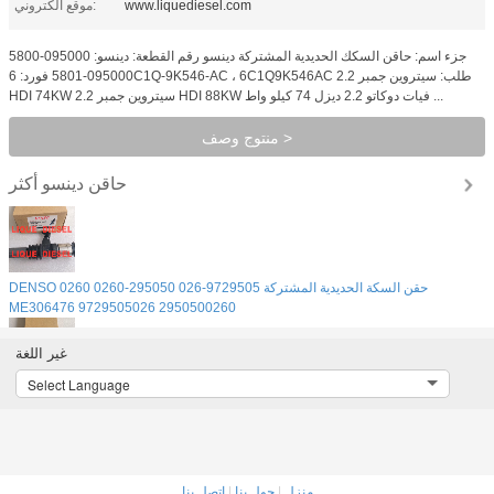
www.liquediesel.com
موقع الكتروني:
جزء اسم: حاقن السكك الحديدية المشتركة دينسو رقم القطعة: دينسو: 095000-5800
095000-5801 فورد: 6C1Q-9K546-AC ، 6C1Q9K546AC طلب: سيتروين جمبر 2.2
HDI 74KW سيتروين جمبر 2.2 HDI 88KW فيات دوكاتو 2.2 ديزل 74 كيلو واط ...
منتوج وصف >
حاقن دينسو
أكثر
DENSO 0260 حقن السكة الحديدية المشتركة 9729505-026 295050-0260
ME306476 9729505026 2950500260
غير اللغة
Select Language
حقن الوقود DENSO 9729505-026 295050-0260 ME306476 9729505026
2950500260
منزل
|
حول بنا
|
اتصل بنا