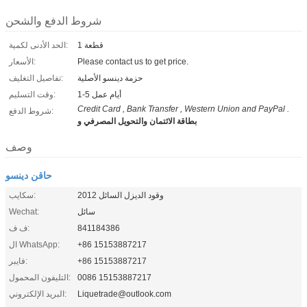
شروط الدفع والشحن
1 قطعة
الحد الأدنى لكمية:
Please contact us to get price.
الأسعار:
حزمة دينسو الأصلية
تفاصيل التغليف:
1-5 أيام عمل
وقت التسليم:
Credit Card , Bank Transfer , Western Union and PayPal .
شروط الدفع:
بطاقة الائتمان والتحويل المصرفي و
وصف
حاقن دينسو
وقود الديزل السائل 2012
سكايب:
سائل
Wechat:
841184386
ف ف:
+86 15153887217
ال WhatsApp:
+86 15153887217
فايبر:
0086 15153887217
التليفون المحمول:
Liquetrade@outlook.com
البريد الإلكتروني: