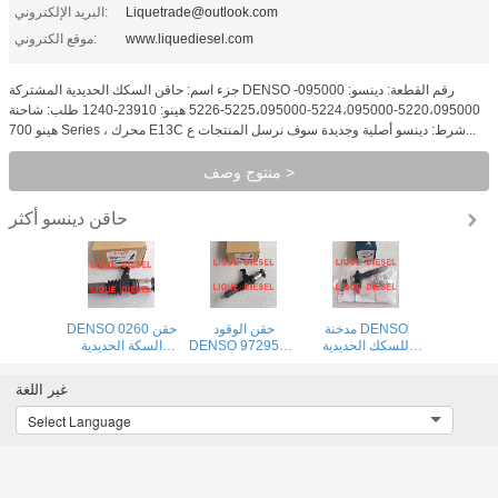
Liquetrade@outlook.com
البريد الإلكتروني:
www.liquediesel.com
موقع الكتروني:
جزء اسم: حاقن السكك الحديدية المشتركة DENSO رقم القطعة: دينسو: 095000-
5220،095000-5224،095000-5225،095000-5226 هينو: 23910-1240 طلب: شاحنة
هينو 700 Series ، محرك E13C شرط: دينسو أصلية وجديدة سوف نرسل المنتجات ع...
منتوج وصف >
حاقن دينسو
أكثر
مدخنة DENSO
حقن الوقود
DENSO 0260 حقن
للسكك الحديدية
DENSO 9729505-
السكة الحديدية
المشتركة 260100-
026 295050-0260
المشتركة
9729505-026
ME306476
4040 095000-
غير اللغة
295050-0260
9729505026
8290 23670-
ME306476
2950500260
0L050 095000-
Select Language
9729505026
7780 095000-
2950500260
7781