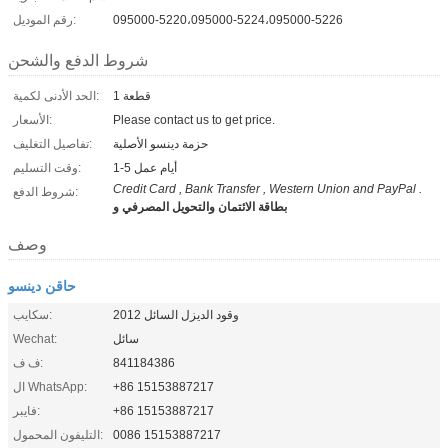
095000-5220،095000-5224،095000-5226
رقم الموديل:
شروط الدفع والشحن
1 قطعة
الحد الأدنى لكمية:
Please contact us to get price.
الأسعار:
حزمة دينسو الأصلية
تفاصيل التغليف:
1-5 أيام عمل
وقت التسليم:
Credit Card , Bank Transfer , Western Union and PayPal .
شروط الدفع:
بطاقة الائتمان والتحويل المصرفي و
وصف
حاقن دينسو
وقود الديزل السائل 2012
سكايب:
سائل
Wechat:
841184386
ف ف:
+86 15153887217
ال WhatsApp:
+86 15153887217
فايبر:
0086 15153887217
التليفون المحمول: