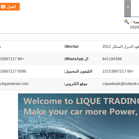
اتصل
رة :
ود الديزل السائل 2012
Wechat:
س
841184386
ال WhatsApp:
+86 15153887217
+86 15153887217
التليفون المحمول:
0086 15153887217
Liquetrade@outlook
موقع الكتروني:
.liquediesel.com