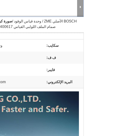
BOSCH الأصلي ZME / وحدة قياس الوقود /
صورة كبي
صمام الملف اللولبي القياس 0928400617
سكايب:
وق
ف ف:
فايبر:
البريد الإلكتروني:
.com