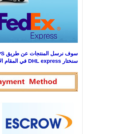
سوف نرسل المنتجات عن طريق DHL ، EMS ، FEDEX ، UPS ، البريد الجوي ، إلخ.
سنختار DHL express في المقام الأول ، لأنها أسرع وأكثر أمانًا.