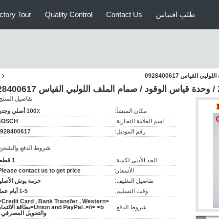
طلب اقتباس
Contact Us
Quality Control
ctory Tour
تفاصيل المنتج
مكان المنشأ:
100٪ أصلي وجديد
اسم العلامة التجارية:
BOSCH
رقم الموديل:
928400617
شروط الدفع والشحن
الحد الأدنى لكمية:
1 قطعة
الأسعار:
Please contact us to get price.
تفاصيل التغليف:
حزمة بوش الأصلي
وقت التسليم:
1-5 أيام عمل
i>Credit Card , Bank Transfer , Western
شروط الدفع:
Union and PayPal .</i> <b>بطاقة الائت
والتحويل المصرفي 