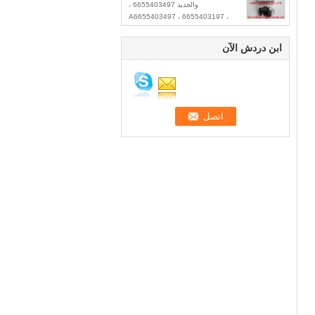
والجديد 6655403497 ،
A6655403497 ، 6655403197 ،
A6655403197 ، معدل الفراغ لـ
Ssangyong
ابن دردش الآن