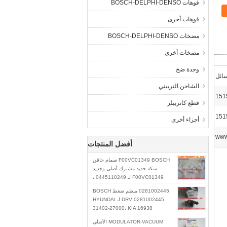
فوهات BOSCH-DELPHI-DENSO
فوهات أخرى
مضخات BOSCH-DELPHI-DENSO
مضخات أخرى
وحدة ضخ
ائل
الشاحن التربيني
قطع كاتربيلر
أجزاء أخرى
www
أفضل المنتجات
F00VC01349 BOSCH صمام حاقن
سكة حديد مشترك أصلي وجديد
F00VC01349 لـ 0445110249 ،
0445110250
0281002445 منظم ضغط BOSCH
DRV 0281002445 لـ HYUNDAI
31402-27000، KIA 16938
MODULATOR-VACUUM الأصلي