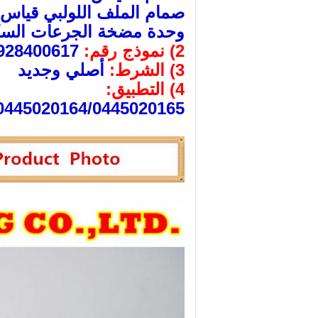
صمام الملف اللولبي قياس 
وحدة مضخة الجرعات السكك
2) نموذج رقم:
0928400617
3) الشرط:
أصلي وجديد
4) التطبيق:
0445020164/0445020165