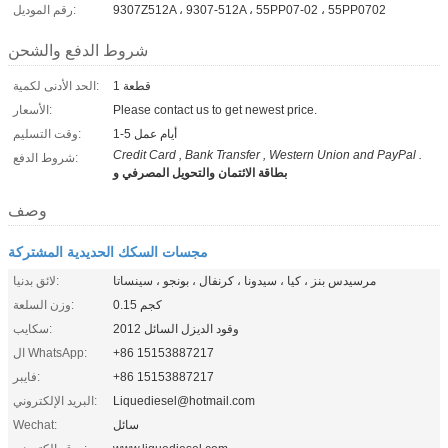
9307Z512A ، 9307-512A ، 55PP07-02 ، 55PP0702
رقم الموديل:
شروط الدفع والشحن
1 قطعة
الحد الأدنى لكمية:
Please contact us to get newest price.
الأسعار:
1-5 أيام عمل
وقت التسليم:
Credit Card , Bank Transfer , Western Union and PayPal .
شروط الدفع:
بطاقة الائتمان والتحويل المصرفي و
وصف
مجسات السكك الحديدية المشتركة
مرسيدس بنز ، كيا ، سيدونا ، كرنفال ، بونجو ، سينساتا
لائق بدنيا:
0.15 كجم
وزن السلعة:
وقود الديزل السائل 2012
سكايب:
+86 15153887217
ال WhatsApp:
+86 15153887217
فايبر:
Liquediesel@hotmail.com
البريد الإلكتروني:
سائل
Wechat: