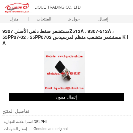
LIQUE TRADING CO.,LTD.
إتصال
حول بنا
المنتجات
منزل
مستشعر ضغط دلفي الأصلي 9307Z512A ، 9307-512A ،
55PP07-02 ، 55PP0702 مستشعر متشعب منظم لمرسيدس K I
A
إتصال ممون
تفاصيل المنتج
DELPHI
اسم العلامة التجارية:
Genuine and original
إصدار الشهادات: