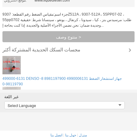
www.liquediesel.com
موقع الكتروني:
جزء اسم:مقياس الضغط رقم القطعة: 9307Z512A ، 9307-512A ، 55PP07-02 ،
55pp0702 طلب: مرسيدس بنز ، كيا ، سيدونا ، كرنفال ، بونغو ، سينساتا شرط: حقيقية
وجديدة ضمان: نحن نضمن الأجزاء الأصلية والجديدة. إذا كنت بحاجة إ...
منتوج وصف >
مجسات السكك الحديدية المشتركة
أكثر
499000-6131 DENSO جهاز استشعار الضغط 4990006131 8981197900 8-
98119790-0
غير اللغة
Select Language
جهاز استشعار ضغط الوقود 0281006325 0 281 006 325 281006325 5297641 5
297 641
منزل
|
حول بنا
|
اتصل بنا