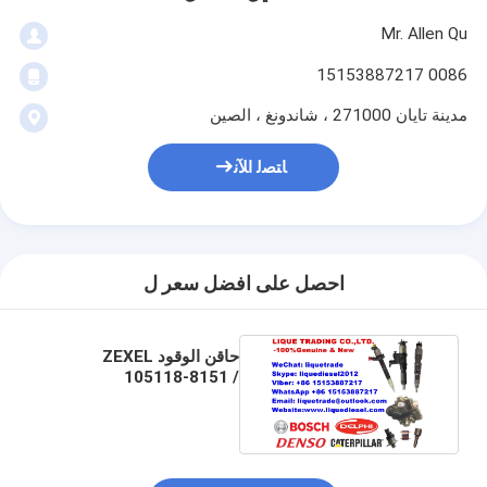
Mr. Allen Qu
0086 15153887217
مدينة تايان 271000 ، شاندونغ ، الصين
ﺎﺘﺼﻟ ﺍﻶﻧ
احصل على افضل سعر ل
حاقن الوقود ZEXEL
105118-8151 /
9430613724 لنيسان
16600VK500