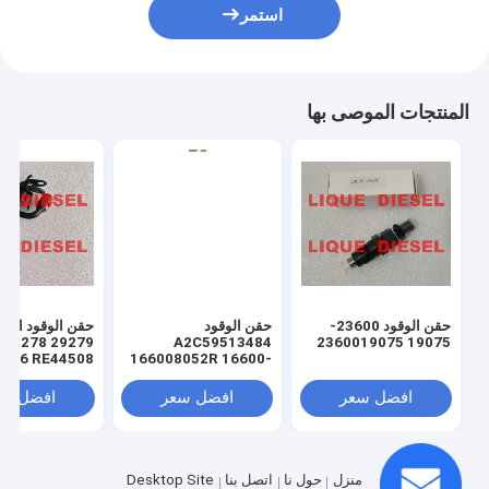
استمر
المنتجات الموصى بها
حقن الوقود 23600-
حقن الوقود
حقن الوقود الأص
29279 29278
A2C59513484
19075 2360019075
8786 RE44508
166008052R 16600-
8052R 5WS40536 16
حقن السكة الحدي
60 080 52R
المشتركة
افضل سعر
افضل سعر
افضل سع
166004305R 16600-
4305R 16 60 043 05R
8200903034
منزل
حول نا
اتصل بنا
Desktop Site