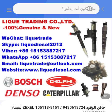
1
/
1
حاقن الوقود ZEXEL 105118-8151 / 9430613724 لنيسان