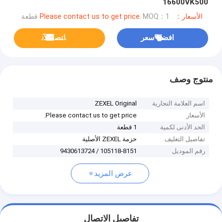
16600VK500
الأسعار：Please contact us to get price.
MOQ：1 قطعة
افضل سعر
ﺎﺘﺼﻟ ﺍﻶﻧ
منتوج وصف
اسم العلامة التجارية
ZEXEL Original
الأسعار
Please contact us to get price.
الحد الأدنى لكمية
1 قطعة
تفاصيل التغليف
حزمة ZEXEL الأصلية
رقم الموديل
105118-8151 / 9430613724
عرض المزيد
تفاصيل الاتصال