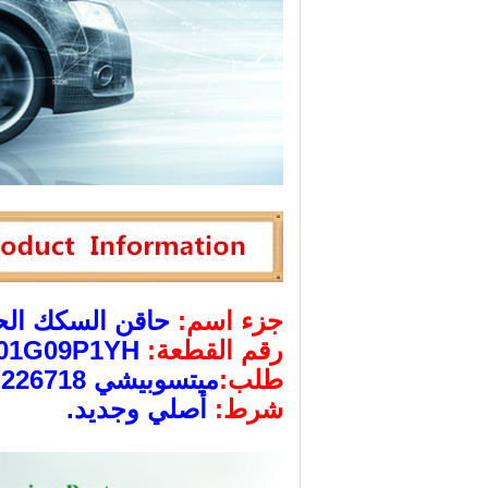
جزء اسم:
حاقن السكك الح
رقم القطعة:
F01G09P1YH
طلب:
ميتسوبيشي ME226718
شرط:
أصلي وجديد.