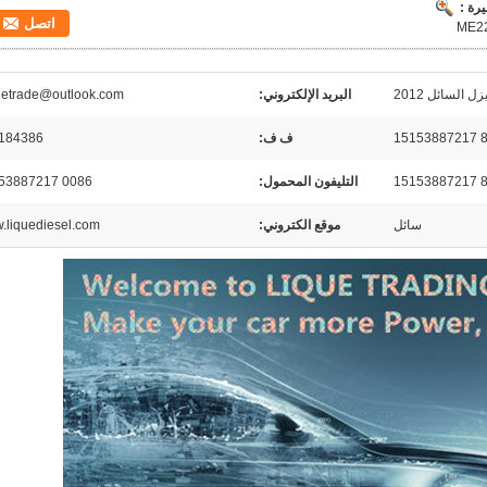
رة :
اتصل
ل السائل 2012
البريد الإلكتروني:
uetrade@outlook.com
ف ف:
184386
التليفون المحمول:
0086 15153887217
سائل
موقع الكتروني:
.liquediesel.com