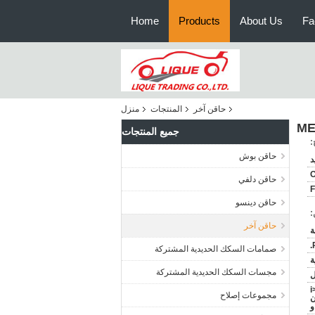
Home
Products
About Us
Fa
حاقن آخر
المنتجات
منزل
جميع المنتجات
:
حاقن بوش
O
حاقن دلفي
حاقن دينسو
:
حاقن آخر
صمامات السكك الحديدية المشتركة
ة
مجسات السكك الحديدية المشتركة
<
مجموعات إصلاح
مان
و