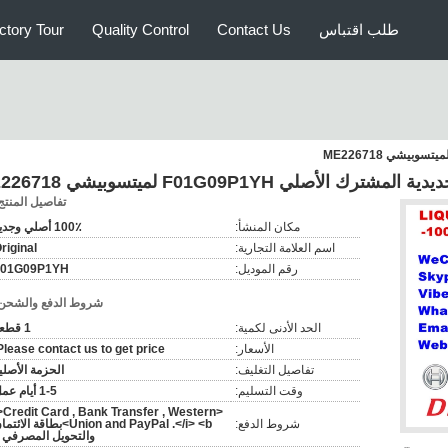
طلب اقتباس
Contact Us
Quality Control
ctory Tour
 الأصلي F01G09P1YH لميتسوبيشي ME226718
تفاصيل المنتج
مكان المنشأ:
100٪ أصلي وجديد
اسم العلامة التجارية:
riginal
رقم الموديل:
F01G09P1YH
شروط الدفع والشحن
الحد الأدنى لكمية:
1 قطعة
الأسعار:
Please contact us to get price.
تفاصيل التغليف:
الحزمة الأصلي
وقت التسليم:
1-5 أيام عمل
i>Credit Card , Bank Transfer , Western
شروط الدفع:
Union and PayPal .</i> <b>بطاقة الائت
والتحويل المصرفي 