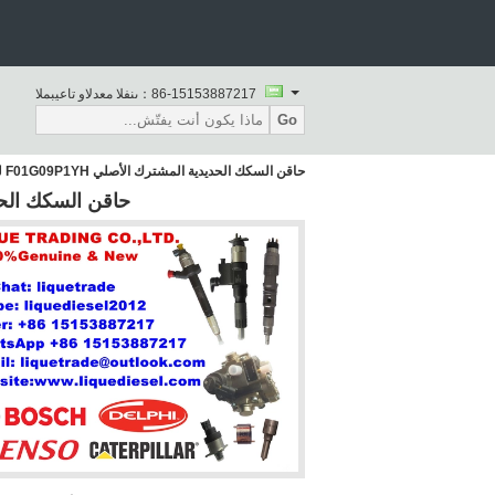
86-15153887217
المبيعات والدعم الفنى：
Go
حاقن السكك الحديدية المشترك الأصلي F01G09P1YH لميتسوبيشي ME226718
حاقن السكك الحديدية المشترك