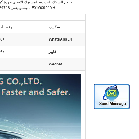
حاقن السكك الحديدية المشترك الأصلي
صورة كبي
F01G09P1YH لميتسوبيشي ME226718
سكايب:
وقود الديز
ال WhatsApp:
+86 15153887217
فايبر:
+86 15153887217
Wechat: