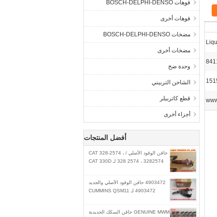
فوهات BOSCH-DELPHI-DENSO
فوهات أخرى
مضخات BOSCH-DELPHI-DENSO
Liq
مضخات أخرى
841
وحدة ضخ
الشاحن التربيني
قطع كاتربيلر
www
أجزاء أخرى
أفضل المنتجات
حاقن الوقود الأصلي / CAT 328-2574 ،
328 2574 ، 3282574 لـ CAT 330D
4903472 حاقن الوقود الأصلي والجديد
4903472 لـ CUMMINS QSM11
GENUINE MWM حاقن السكك الحديدية