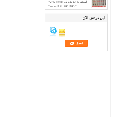
المشتركة 92333 لـ FORD Troller ،
Ranger 3.2L 7001105C1
ابن دردش الآن