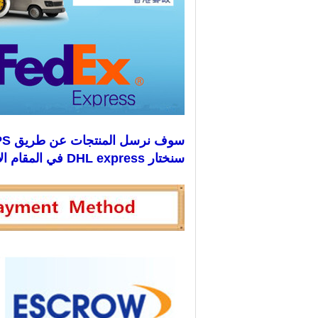
سوف نرسل المنتجات عن طريق DHL ، EMS ، FEDEX ، UPS ، البريد الجوي ، إلخ.
سنختار DHL express في المقام الأول ، لأنها أسرع وأكثر أمانًا.