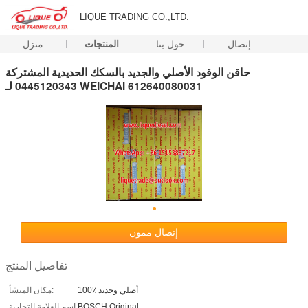
LIQUE TRADING CO.,LTD.
إتصال
حول بنا
المنتجات
منزل
حاقن الوقود الأصلي والجديد بالسكك الحديدية المشتركة
0445120343 لـ WEICHAI 612640080031
إتصال ممون
تفاصيل المنتج
100٪ أصلي وجديد
مكان المنشأ:
BOSCH Original
اسم العلامة التجارية: