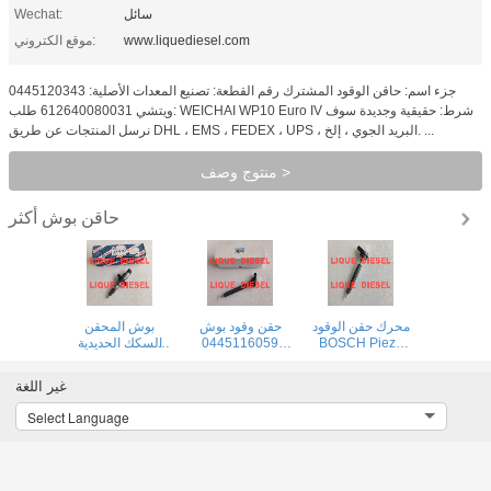
سائل
Wechat:
www.liquediesel.com
موقع الكتروني:
جزء اسم: حاقن الوقود المشترك رقم القطعة: تصنيع المعدات الأصلية: 0445120343
ويتشي 612640080031 طلب: WEICHAI WP10 Euro IV شرط: حقيقية وجديدة سوف
نرسل المنتجات عن طريق DHL ، EMS ، FEDEX ، UPS ، البريد الجوي ، إلخ. ...
منتوج وصف >
حاقن بوش
أكثر
محرك حقن الوقود
حقن وقود بوش
بوش المحقن
BOSCH Piezo
0445116059
السكك الحديدية
0445116035
0445116019 0
المشتركة
0445120273 0
445 116 059 0
0445116034 0
غير اللغة
445 120 273
445 116 019
445 116 035 0
445 116 034
لشركة FIAT
445120273
Select Language
لشركة فولكس
580540211
5263307
واجن 03L130277C
IVECO
5801540211
03L130277C
504385557