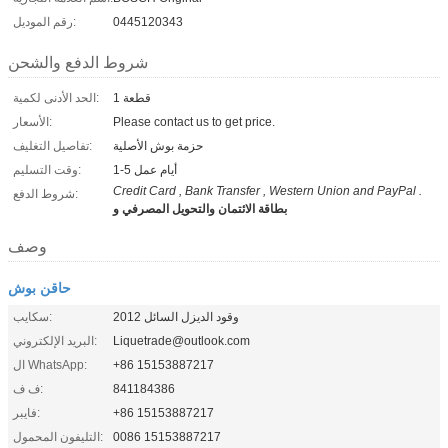
0445120343
رقم الموديل:
شروط الدفع والشحن
1 قطعة
الحد الأدنى لكمية:
Please contact us to get price.
الأسعار:
حزمة بوش الأصلية
تفاصيل التغليف:
1-5 أيام عمل
وقت التسليم:
Credit Card , Bank Transfer , Western Union and PayPal .
شروط الدفع:
بطاقة الائتمان والتحويل المصرفي و
وصف
حاقن بوش
وقود الديزل السائل 2012
سكايب:
Liquetrade@outlook.com
البريد الإلكتروني:
+86 15153887217
ال WhatsApp:
841184386
ف ف:
+86 15153887217
فايبر:
0086 15153887217
التليفون المحمول: