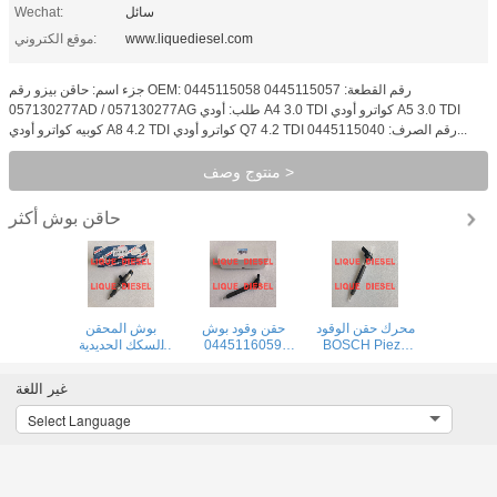
سائل
Wechat:
www.liquediesel.com
موقع الكتروني:
جزء اسم: حاقن بيزو رقم OEM: 0445115058 0445115057 رقم القطعة:
057130277AD / 057130277AG طلب: أودي A4 3.0 TDI كواترو أودي A5 3.0 TDI
كوبيه كواترو أودي A8 4.2 TDI كواترو أودي Q7 4.2 TDI رقم الصرف: 0445115040...
منتوج وصف >
حاقن بوش
أكثر
محرك حقن الوقود
حقن وقود بوش
بوش المحقن
BOSCH Piezo
0445116059
السكك الحديدية
0445116035
0445116019 0
المشتركة
0445120273 0
445 116 059 0
0445116034 0
غير اللغة
445 120 273
445 116 019
445 116 035 0
445 116 034
لشركة FIAT
445120273
Select Language
لشركة فولكس
580540211
5263307
واجن 03L130277C
IVECO
5801540211
03L130277C
504385557