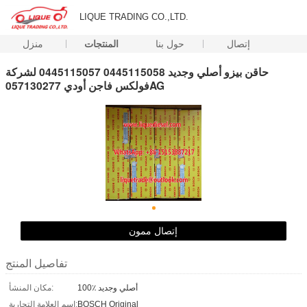
LIQUE TRADING CO.,LTD.
إتصال
حول بنا
المنتجات
منزل
حاقن بيزو أصلي وجديد 0445115058 0445115057 لشركة
فولكس فاجن أودي 057130277AG
إتصال ممون
تفاصيل المنتج
100٪ أصلي وجديد
مكان المنشأ:
BOSCH Original
اسم العلامة التجارية: