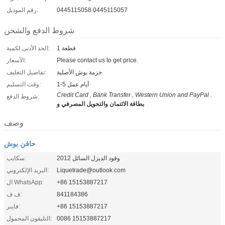
0445115058 0445115057
رقم الموديل:
شروط الدفع والشحن
1 قطعة
الحد الأدنى لكمية:
Please contact us to get price.
الأسعار:
حزمة بوش الأصلية
تفاصيل التغليف:
1-5 أيام عمل
وقت التسليم:
Credit Card , Bank Transfer , Western Union and PayPal .
شروط الدفع:
بطاقة الائتمان والتحويل المصرفي و
وصف
حاقن بوش
وقود الديزل السائل 2012
سكايب:
Liquetrade@outlook.com
البريد الإلكتروني:
+86 15153887217
ال WhatsApp:
841184386
ف ف:
+86 15153887217
فايبر:
0086 15153887217
التليفون المحمول: