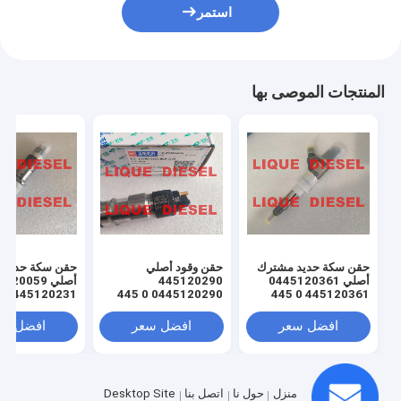
استمر
المنتجات الموصى بها
حقن سكة حديد مشترك
حقن وقود أصلي
حقن سكة حديد 
أصلي 0445120361
445120290
أصلي 20059
0445120231
0445120290 0 445
445120361 0 445
445120059
120 290 L4700-
120 361 5801479314
5969
1112100A-A38
افضل سعر
افضل سعر
افضل سع
3976372 5263262
L47001112100AA38
L4700-A-A38
منزل
حول نا
اتصل بنا
Desktop Site