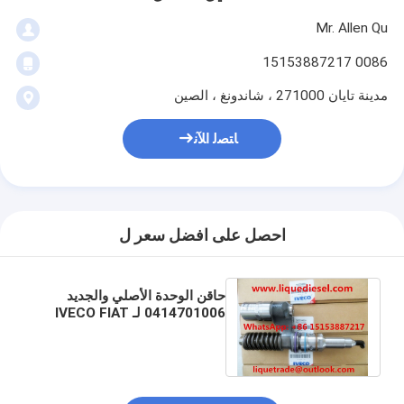
Mr. Allen Qu
0086 15153887217
مدينة تايان 271000 ، شاندونغ ، الصين
ﺎﺘﺼﻟ ﺍﻶﻧ
احصل على افضل سعر ل
حاقن الوحدة الأصلي والجديد
0414701006 لـ IVECO FIAT
CASE NEW HOLLAND
500339059