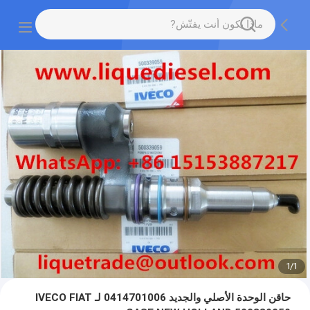
1
/
1
حاقن الوحدة الأصلي والجديد 0414701006 لـ IVECO FIAT