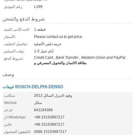
L199
رقم الموديل:
شروط الدفع والشحن
1 قطعة
الحد الأدنى لكمية:
Please contact us to get price.
الأسعار:
حزمة دلفي الأصلية
تفاصيل التغليف:
1-5 أيام عمل
وقت التسليم:
Credit Card , Bank Transfer , Western Union and PayPal .
شروط الدفع:
بطاقة الائتمان والتحويل المصرفي و
وصف
فوهات BOSCH-DELPHI-DENSO
وقود الديزل السائل 2012
سكايب:
سائل
Wechat:
841184386
ف ف:
+86 15153887217
ال WhatsApp:
+86 15153887217
فايبر:
0086 15153887217
التليفون المحمول: