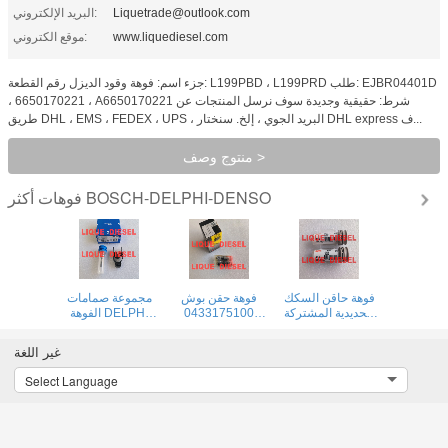
Liquetrade@outlook.com
البريد الإلكتروني:
www.liquediesel.com
موقع الكتروني:
جزء اسم: فوهة وقود الديزل رقم القطعة: L199PBD ، L199PRD طلب: EJBR04401D
، 6650170221 ، A6650170221 شرط: حقيقية وجديدة سوف نرسل المنتجات عن
طريق DHL ، EMS ، FEDEX ، UPS ، البريد الجوي ، إلخ. سنختار DHL express ف...
منتوج وصف >
فوهات BOSCH-DELPHI-DENSO
أكثر
فوهة حاقن السكك
فوهة حقن بوش
مجموعة صمامات
الحديدية المشتركة
0433175100
الفوهة DELPHI
DELPHI L234PBC
DSLA144P547 0
7135-582 (تشمل
L234 NOZZLE
433 175 100
الفوهة F340 +
غير اللغة
234
DSLA 144 P 547
الصمام 28297167)
مجموعات إصلاح
Select Language
7135582 ل
28540276