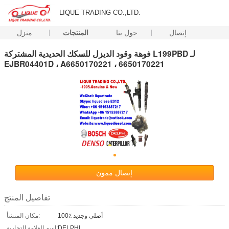
LIQUE TRADING CO.,LTD.
إتصال
حول بنا
المنتجات
منزل
فوهة وقود الديزل للسكك الحديدية المشتركة L199PBD لـ
EJBR04401D ، A6650170221 ، 6650170221
إتصال ممون
تفاصيل المنتج
100٪ أصلي وجديد
مكان المنشأ:
DELPHI
اسم العلامة التجارية: