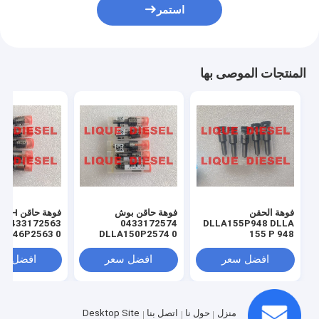
استمر
المنتجات الموصى بها
فوهة الحقن
فوهة حاقن بوش
فوهة حاقن
0433172563
0433172574
DLLA155P948 DLLA
A146P2563 0
DLLA150P2574 0
155 P 948
172 563 DLLA
433 172 574 DLLA
146 P 2563
150 P 2574
افضل سعر
افضل سعر
افضل سع
منزل
حول نا
اتصل بنا
Desktop Site