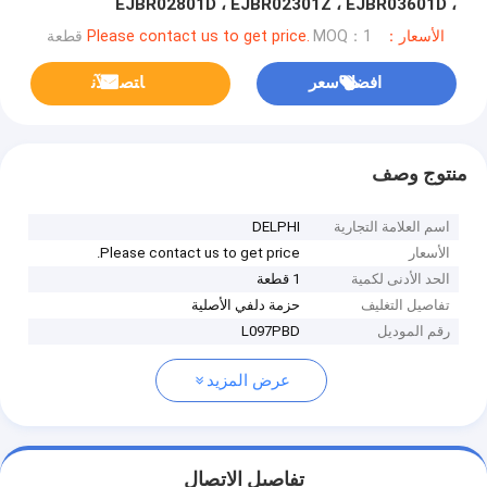
EJBR02801D ، EJBR02301Z ، EJBR03601D ،
EJBR01901Z ، EJBR00901Z
الأسعار：Please contact us to get price.
MOQ：1 قطعة
افضل سعر
ﺎﺘﺼﻟ ﺍﻶﻧ
منتوج وصف
اسم العلامة التجارية
DELPHI
الأسعار
Please contact us to get price.
الحد الأدنى لكمية
1 قطعة
تفاصيل التغليف
حزمة دلفي الأصلية
رقم الموديل
L097PBD
عرض المزيد
تفاصيل الاتصال