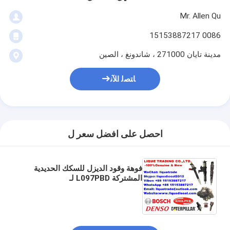
Mr. Allen Qu
0086 15153887217
مدينة تايان 271000 ، شاندونغ ، الصين
ﺎﺘﺼﻟ ﺍﻶﻧ
احصل على افضل سعر ل
فوهة وقود الديزل للسكك الحديدية
المشتركة L097PBD لـ
EJBR02801D ، EJBR02301Z ،
EJBR03601D ، EJBR01901Z ،
EJBR00901Z