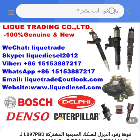
1
/
1
فوهة وقود الديزل للسكك الحديدية المشتركة L097PBD لـ