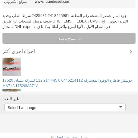
www.liquediesel.com
موقع الكتروني:
جزء اسم: عنصر المضخة رقم القطعة: 2418425981 2425981 شرط: أصلي وجديد
سوف نرسل المنتجات عن طريق DHL ، EMS ، FEDEX ، UPS ، البريد الجوي ، إلخ.
سنختار DHL express في المقام الأول ، لأنها أسرع وأكثر أمانًا. يمكننا ق...
منتوج وصف >
أجزاء أخرى
أكثر
بوسش قاطرة الوقود المشتركة 0445214112 0 445 214 112 لشركة نيسان 17520-
MA71A 17520MA71A
غير اللغة
Select Language
مضخة المياه كامينز 4299030 4299030X P4299030
بوش 0445214411 31400-4A200 السكك الحديدية العامة الأصلية 0 445 214 411
منزل
|
حول بنا
|
اتصل بنا