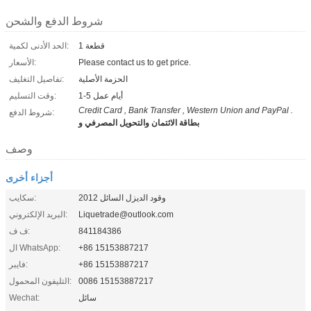
شروط الدفع والشحن
1 قطعة
الحد الأدنى لكمية:
Please contact us to get price.
الأسعار:
الحزمة الأصلية
تفاصيل التغليف:
1-5 أيام عمل
وقت التسليم:
Credit Card , Bank Transfer , Western Union and PayPal .
شروط الدفع:
بطاقة الائتمان والتحويل المصرفي و
وصف
أجزاء أخرى
وقود الديزل السائل 2012
سكايب:
Liquetrade@outlook.com
البريد الإلكتروني:
841184386
ف ف:
+86 15153887217
ال WhatsApp:
+86 15153887217
فايبر:
0086 15153887217
التليفون المحمول:
سائل
Wechat: