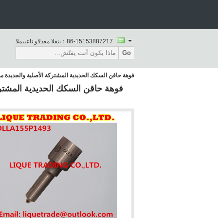
86-15153887217
المبيعات والدعم الفنى：
Go
فوهة حاقن السكك الحديدية المشتركة الأصلية والجديدة من بوش DLLA155P1493 0433171921 لـ