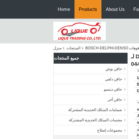
Home
Products
About Us
Fa
وهات BOSCH-DELPHI-DENSO
المنتجات
منزل
فوهة حاقن السكك الحديدية المشتركة الأصلية والجديدة من بوش DLLA155P1493 0433171921 لـ
جميع المنتجات
04
حاقن بوش
:
حاقن دلفي
حاقن دينسو
حاقن آخر
:
صمامات السكك الحديدية المشتركة
مجسات السكك الحديدية المشتركة
ة
مجموعات إصلاح
<