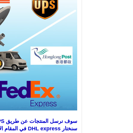
سوف نرسل المنتجات عن طريق DHL ، EMS ، FEDEX ، UPS ، البريد الجوي ، إلخ.
سنختار DHL express في المقام الأول ، لأنها أسرع وأكثر أمانًا.