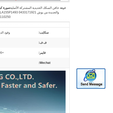
فوهة حاقن السكك الحديدية المشتركة الأصلية
صورة كبي
110250
سكايب:
وقود الديز
ف ف:
فايبر:
+86 15153887217
Wechat: