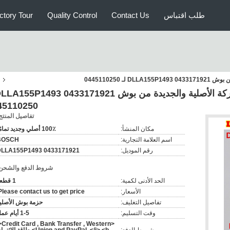
طلب اقتباس
Contact Us
Quality Control
ctory Tour
 0445110250
ف
45110250
تفاصيل المنتج
مكان المنشأ:
100٪ أصلي وجديد تمامًا
اسم العلامة التجارية:
BOSCH
رقم الموديل:
DLLA155P1493 0433171921
شروط الدفع والشحن
الحد الأدنى لكمية:
1 قطعة
الأسعار:
Please contact us to get price.
تفاصيل التغليف:
حزمة بوش الأصلي
وقت التسليم:
1-5 أيام عمل
i>Credit Card , Bank Transfer , Western