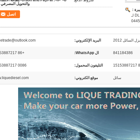
شروط الدفع:
Union and PayPal .</i> <b>بطاقة الائت
والتحويل المصرفي 
رة :
اتصل
والجديدة من بوش DLLA155P1493 0433171921 لـ
0445
ل السائل 2012
البريد الإلكتروني:
uetrade@outlook.com
841184386
ال WhatsApp:
+86 15153887217
التليفون المحمول:
0086 15153887217
سائل
موقع الكتروني:
.liquediesel.com