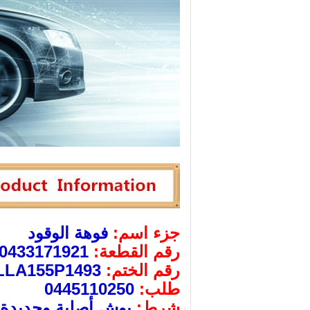
جزء اسم:
فوهة الوقود
رقم القطعة:
0433171921
رقم الختم:
LLA155P1493
طلب:
0445110250
شرط:
بوش أصلية وجديدة