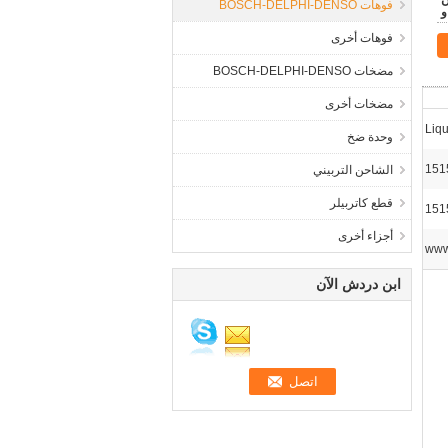
مان
فوهات BOSCH-DELPHI-DENSO
و
فوهات أخرى
مضخات BOSCH-DELPHI-DENSO
مضخات أخرى
Liq
وحدة ضخ
الشاحن التربيني
قطع كاتربيلر
أجزاء أخرى
www
ابن دردش الآن