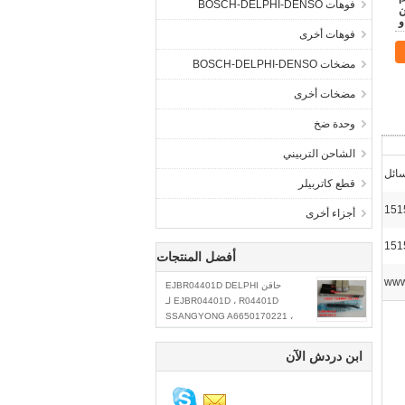
<
فوهات BOSCH-DELPHI-DENSO
مان
و
فوهات أخرى
مضخات BOSCH-DELPHI-DENSO
مضخات أخرى
وحدة ضخ
الشاحن التربيني
ائل
قطع كاتربيلر
أجزاء أخرى
أفضل المنتجات
www
حاقن EJBR04401D DELPHI
EJBR04401D ، R04401D لـ
SSANGYONG A6650170221 ،
6650170221
ابن دردش الآن