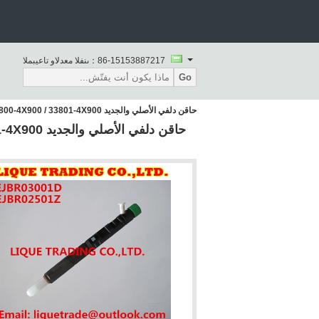
86-15153887217
المبيعات والدعم الفنى：
Go
حاقن دلفي الأصلي والجديد CR EJBR03001D / 33800-4X900 / 33801-4X900 لكيا بونجو / بريجيو / فرونتييه 2.9 / EJBR02501Z