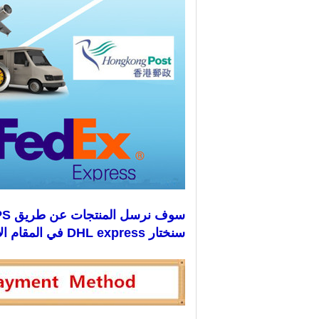
سوف نرسل المنتجات عن طريق DHL ، EMS ، FEDEX ، UPS ، البريد الجوي ، إلخ.
سنختار DHL express في المقام الأول ، لأنها أسرع وأكثر أمانًا.