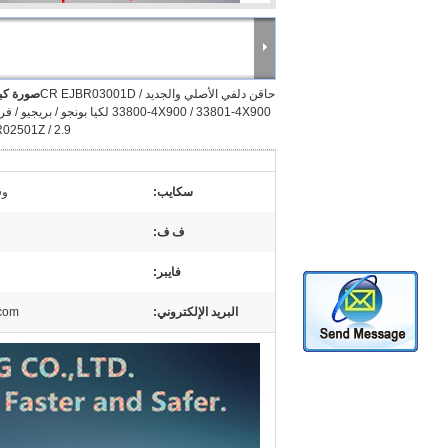
حاقن دلفي الأصلي والجديد CR EJBR03001D /
صورة كبي
33800-4X900 / 33801-4X900 لكيا بونجو / بريجيو
2.9 / EJBR02501Z
سكايب:
وق
ف ف:
فايبر:
البريد الإلكتروني:
.com