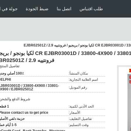
طلب اقتباس
اتصل بنا
ضبط الجودة
جولة في ا
حاقن دلفي الأصلي والجديد CR EJBR03001D / 33800-4X900 / 33801-4X900 لكيا ب
فرونتييه 2.9 / EJBR02501Z
تفاصيل المنتج
مكان المنشأ:
100٪ أصلي وجديد
اسم العلامة التجارية:
DELPHI
JBR03001D / 33800-4X900 / 33801-
رقم الموديل:
X900 / EJBR02501Z
شروط الدفع والشحن
الحد الأدنى لكمية:
1 قطعة
الأسعار:
Please contact us to get price.
تفاصيل التغليف:
حزمة دلفي الأصلي
وقت التسليم:
1-5 أيام عمل