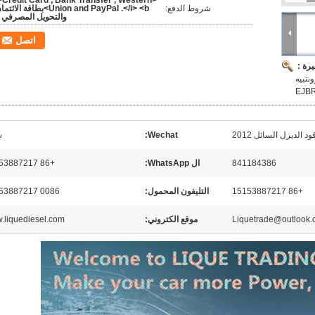
i>Credit Card , Bank Transfer , Western
شروط الدفع:
Union and PayPal .</i> <b>بطاقة الائت
والتحويل المصرفي 
اتصل
رة :
 / فرونتييه
ود الديزل السائل 2012
Wechat:
س
841184386
ال WhatsApp:
+86 15153887217
+86 15153887217
التليفون المحمول:
0086 15153887217
Liquetrade@outlook
موقع الكتروني:
.liquediesel.com