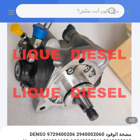
2
/
2
مضخة الوقود DENSO 9729400206 2940002060