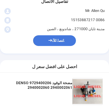
تفاصيل الاتصال
Mr. Allen Qu
0086 15153887217
مدينة تايان 271000 ، شاندونغ ، الصين
ﺎﺘﺼﻟ ﺍﻶﻧ
احصل على افضل سعر ل
مضخة الوقود DENSO 9729400206
2940002060 2940002061
2940002062 لـ Hyundai 331004A90
33100-4A900 33100 4A900
SM294000-2062