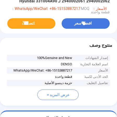
2940002061 2940002062 لـ Hyundai 331004A90
33100-4A900 33100 4A900 SM294000-2062
الأسعار：WhatsApp/WeChat: +86-15153887217
MOQ：
قطعة واحدة
افضل سعر
ﺎﺘﺼﻟ ﺍﻶﻧ
منتوج وصف
إصدار الشهادات
100%Genuine and New
اسم العلامة التجارية
DENSO
الأسعار
WhatsApp/WeChat: +86-15153887217
الحد الأدنى لكمية
قطعة واحدة
تفاصيل التغليف
حزمة دينسو الأصلية
عرض المزيد